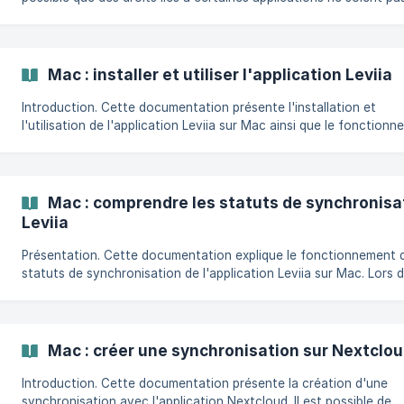
conservés. Cela peut impacter l'application Leviia en vous empêchant
de modifier les statuts de synchronisation des fichiers depuis le 
La manipulation suivante montre comment rétablir ces droits. Autoriser
les droits d'accès à l'app
Mac : installer et utiliser l'application Leviia
Introduction. Cette documentation présente l'installation et
l'utilisation de l'application Leviia sur Mac ainsi que le fonction
de la synchronisation. Pré-requis. Télécharger l'application depuis
l'adresse suivante : lien. Disposer d'une version de MacOS 13 minimum.
||| Avant de procéder à l'installation, nous vous recommandons 
Mac : comprendre les statuts de synchronisat
Leviia
Présentation. Cette documentation explique le fonctionnement des
statuts de synchronisation de l'application Leviia sur Mac. Lors de la
création d'une synchronisation avec le mode fichiers virtuels, le
fichiers synchronisés ne prennent pas de place sur le disque dur. Si
vous souhaitez conserver localement des fichiers afin d'y accéd
même sans connexion internet, ceux-ci peuvent être téléchargé
Mac : créer une synchronisation sur Nextclo
localement. Pré-requis. Avoir installé l'application Leviia sur Mac en
suivant ces ins
Introduction. Cette documentation présente la création d'une
synchronisation avec l'application Nextcloud. Il est possible de