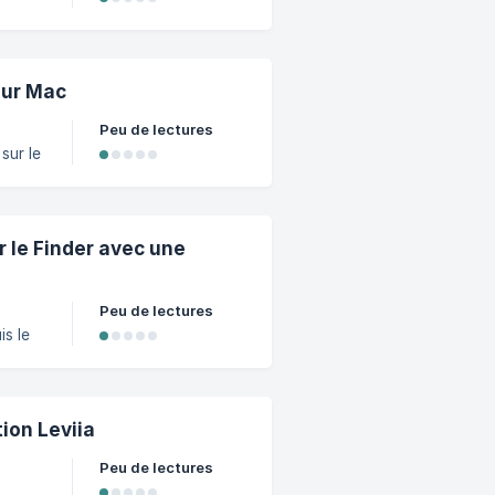
e
ous
sur Mac
Peu de lectures
sur le
r. Il
cette
ème.
r le Finder avec une
Peu de lectures
is le
 avec
tion Leviia
Peu de lectures