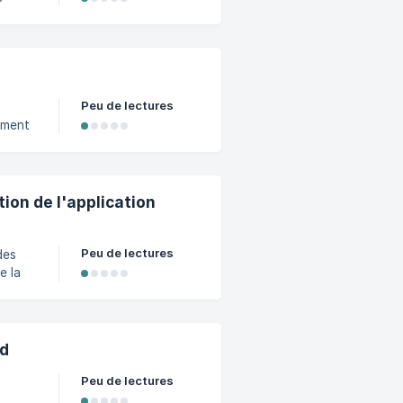
Finder.
Peu de lectures
nement
de co
ion de l'application
Peu de lectures
s
er
s
ud
Peu de lectures