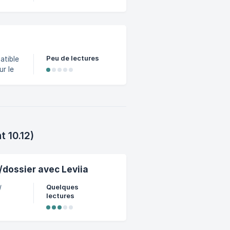
Peu de lectures
t
 10.12)
/dossier avec Leviia
Quelques
/
lectures
a
lus