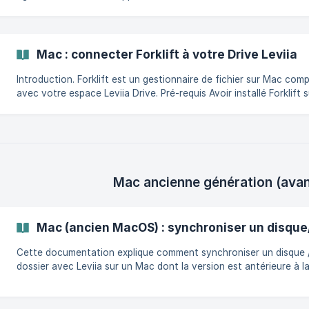
Connexion. Ouvrez votre application de bureau Calendrier. Cliquez
ensuite sur Calendrier puis sur Ajouter un compte... Sélectionnez
**Autre c
Mac : connecter Forklift à votre Drive Leviia
Introduction. Forklift est un gestionnaire de fichier sur Mac compatible
avec votre espace Leviia Drive. Pré-requis Avoir installé Forklift sur le
site : https://binarynights.com/store Connexion. Ouvrez Forklift et
cliquez sur le bouton de connexion (en haut à droite) : La fenêtre de
connexion apparaît, cochez "Afficher les paramètres avancés" e
saisissez les information sui
Mac ancienne génération (avant
Mac (ancien MacOS) : synchroniser un disque
Cette documentation explique comment synchroniser un disque 
dossier avec Leviia sur un Mac dont la version est antérieure à l
version 10.14 à l'aide d'un outil nommé Cyberduck. Pour les Mac p
récents, il est possible d'installer l'application LeviiaSync. Téléchargez
Cyberduck sur ce lien : https://cyberduck.io/download/. Ouvrez