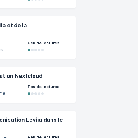
e
ia et de la
 afin
Peu de lectures
es
rface
cation Nextcloud
. Pour
Peu de lectures
cté.
te sur
onisation Leviia dans le
Peu de lectures