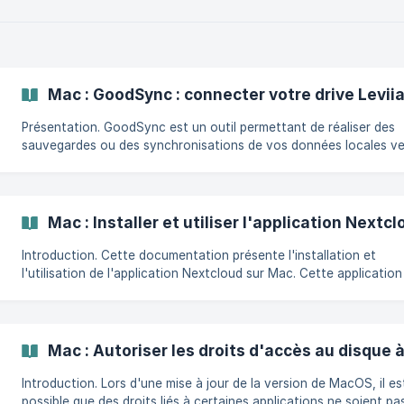
l’application Cyberduck puis cliquez sur « Signet → Nouveau signe
[
Mac : GoodSync : connecter votre drive Levii
Présentation. GoodSync est un outil permettant de réaliser des
sauvegardes ou des synchronisations de vos données locales ve
votre drive Leviia. Il s'agit d'un outil dont la licence est payante. Pré-
requis. Avoir téléchargé et installé GoodSync depuis cette page de
téléchargement. Connexion et lancement d'une synchronisation. Une
fois le logiciel téléchargé et installé, cliquez sur le bouton "+ N
Mac : Installer et utiliser l'application Nextc
pour créer une nouvelle tâche. ![](h
Introduction. Cette documentation présente l'installation et
l'utilisation de l'application Nextcloud sur Mac. Cette application est
totalement compatible avec le drive Leviia. Pré-requis. Télécharger
l'application depuis l'adresse : https://nextcloud.com/fr/installer/
Disposer d'une version de MacOS 13 minimum. ||| Avertissement :
Nextcloud ne permet pas d'utiliser le mode fichier virtuel sur les
Mac : Autoriser les droits d'accès au disque à
versions de MacOS 13. Téléchargement et installation. Sur la page de
téléchargement d
Introduction. Lors d'une mise à jour de la version de MacOS, il est
possible que des droits liés à certaines applications ne soient pa