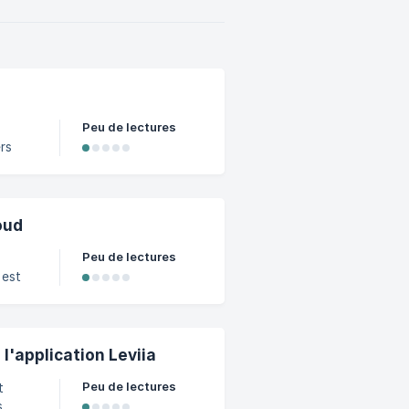
t ». !
a
Peu de lectures
rs
ew Job"
loud
Peu de lectures
 l'application Leviia
Peu de lectures
s