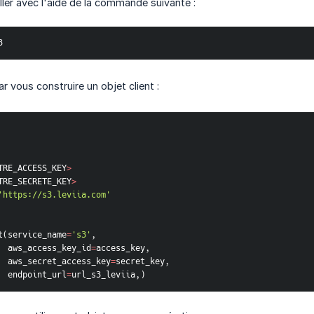
ller avec l'aide de la commande suivante :
3
vous construire un objet client :
TRE_ACCESS_KEY
>
TRE_SECRETE_KEY
>
'https://s3.leviia.com'
t
(
service_name
=
's3'
,
                  aws_access_key_id
=
access_key
,
                  aws_secret_access_key
=
secret_key
,
                  endpoint_url
=
url_s3_leviia
,
)