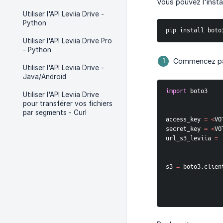
Vous pouvez l'insta
Utiliser l'API Leviia Drive -
Python
pip install boto
Utiliser l'API Leviia Drive Pro
- Python
Commencez par 
Utiliser l'API Leviia Drive -
Java/Android
import
 boto3
Utiliser l'API Leviia Drive
pour transférer vos fichiers
par segments - Curl
access_key 
=
<
VO
secret_key 
=
<
VO
url_s3_leviia 
=
s3 
=
 boto3
.
clien