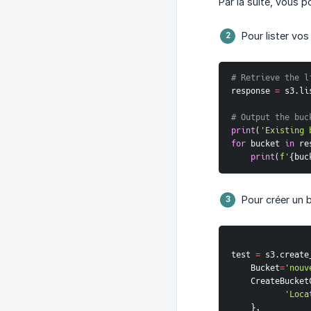
Par la suite, vous p
Pour lister vos
# Retrieve the l
response 
=
 s3
.
li
# Output the buc
print
(
'Existing 
for
 bucket 
in
 re
print
(
f'
{
buc
Pour créer un 
test 
=
 s3
.
create
    Bucket
=
'nouv
    CreateBuck
'Loca
}
,