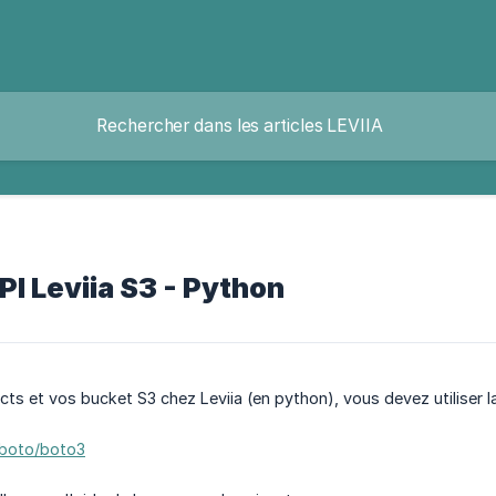
API Leviia S3 - Python
ts et vos bucket S3 chez Leviia (en python), vous devez utiliser la l
/boto/boto3