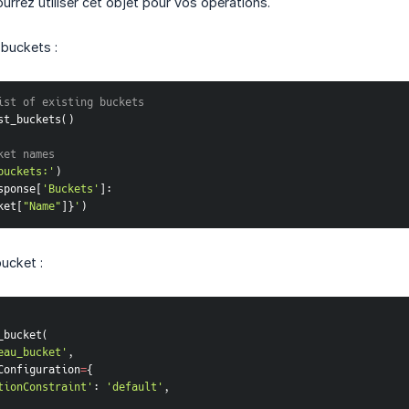
ourrez utiliser cet objet pour vos opérations.
 buckets :
ist of existing buckets
st_buckets
(
)
ket names
buckets:'
)
sponse
[
'Buckets'
]
:
ket
[
"Name"
]
}
'
)
bucket :
_bucket
(
eau_bucket'
,
etConfiguration
=
{
tionConstraint'
:
'default'
,