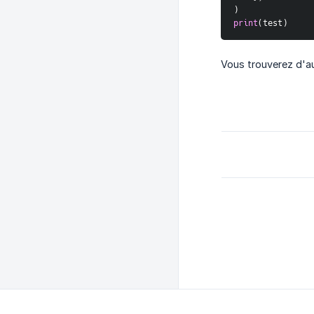
)
print
(
test
)
Vous trouverez d'au