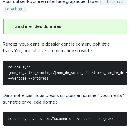
Pour utiliser Rclone en interface graphique, tapez
rclone rcd -
.
-rc-web-gui
Transférer des données
:
Rendez-vous dans le dossier dont le contenu doit être
transféré, puis utilisez la commande suivante :
rclone sync . 
[nom_de_votre_remote]:/[nom_de_votre_répertoire_sur_le_drive
--verbose --progress
Dans notre cas, nous créons un dossier nommé "Documents"
sur notre drive, cela donne :
rclone sync . Leviia:/Documents --verbose --progress