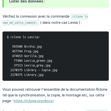
Lister des données :
Vérifiez la connexion avec la commande
rclone ls
( dans notre cas Leviia ) :
nom_de_votre_remote:
$ rclone ls Leviia:
   593508 Birdie.jpg
   457744 Frog.jpg
   474653 Gorilla.jpg
    77404 Leviia_green.jpg
    37513 Leviia_grey.jpg
  2170375 Library - Copie.jpg
  2170375 Library.jpg
Vous pouvez retrouver l'ensemble de la documentation Rclone
tel que la synchronisation, la copie, le montage etc, sur cette
page :
https://rclone.org/docs/
.