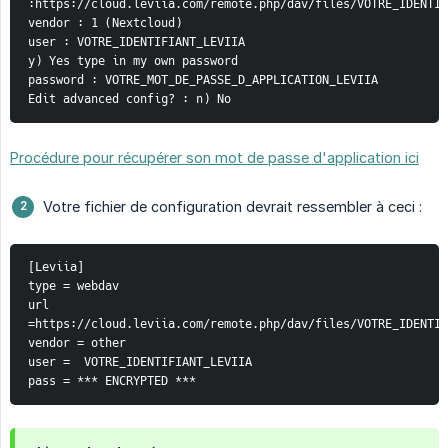
:https://cloud.leviia.com/remote.php/dav/files/VOTRE_IDENTIF
vendor : 1 (Nextcloud)
user : VOTRE_IDENTIFIANT_LEVIIA
y) Yes type in my own password
password : VOTRE_MOT_DE_PASSE_D_APPLICATION_LEVIIA
Edit advanced config? : n) No
Procédure pour récupérer son mot de passe d'application ici
Votre fichier de configuration devrait ressembler à ceci :
[Leviia]
type = webdav
url 
=https://cloud.leviia.com/remote.php/dav/files/VOTRE_IDENTIF
vendor = other
user =  VOTRE_IDENTIFIANT_LEVIIA
pass = *** ENCRYPTED ***